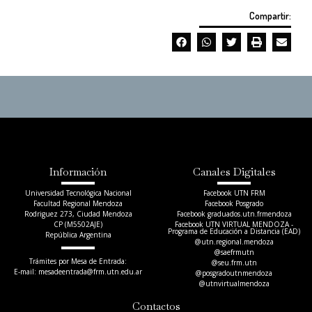
Compartir:
Información
Canales Digitales
Universidad Tecnológica Nacional
Facebook UTN FRM
Facultad Regional Mendoza
Facebook Posgrado
Rodriguez 273, Ciudad Mendoza
Facebook graduados.utn.frmendoza
CP (M5502AJE)
Facebook UTN VIRTUAL MENDOZA -
Programa de Educación a Distancia (EAD)
República Argentina
@utn.regional.mendoza
@saefrmutn
Trámites por Mesa de Entrada:
@seu.frm.utn
E-mail: mesadeentrada@frm.utn.edu.ar​
@posgradoutnmendoza
@utnvirtualmendoza
Contactos