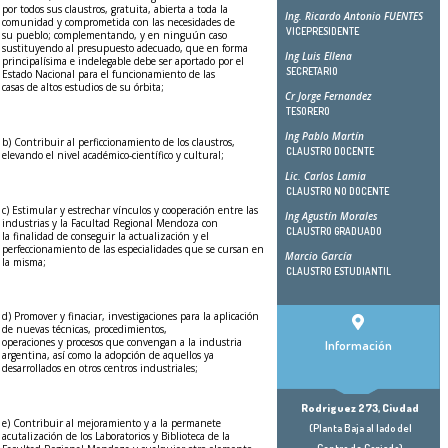
por todos sus claustros, gratuita, abierta a toda la
Ing. Ricardo Antonio FUENTES
comunidad y comprometida con las necesidades de
VICEPRESIDENTE
su pueblo; complementando, y en ninguún caso
sustituyendo al presupuesto adecuado, que en forma
Ing Luis Ellena
principalísima e indelegable debe ser aportado por el
SECRETARIO
Estado Nacional para el funcionamiento de las
casas de altos estudios de su órbita;
Cr Jorge Fernandez
TESORERO
Ing Pablo Martín
b) Contribuir al perficcionamiento de los claustros,
CLAUSTRO DOCENTE
elevando el nivel académico-científico y cultural;
Lic. Carlos Lamia
CLAUSTRO NO DOCENTE
c) Estimular y estrechar vínculos y cooperación entre las
Ing Agustín Morales
industrias y la Facultad Regional Mendoza con
CLAUSTRO GRADUADO
la finalidad de conseguir la actualización y el
perfeccionamiento de las especialidades que se cursan en
Marcio García
la misma;
CLAUSTRO ESTUDIANTIL
d) Promover y finaciar, investigaciones para la aplicación
de nuevas técnicas, procedimientos,
operaciones y procesos que convengan a la industria
Información
argentina, así como la adopción de aquellos ya
desarrollados en otros centros industriales;
Rodriguez 273, Ciudad
e) Contribuir al mejoramiento y a la permanete
(Planta Baja al lado del
acutalización de los Laboratorios y Biblioteca de la