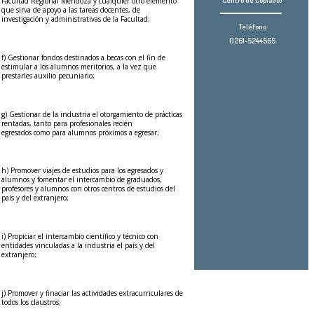
Centro de Copiado)
Facultad Regional Mendoza y cualquier otro elemento
que sirva de apoyo a las tareas docentes, de
investigación y administrativas de la Facultad;
Teléfono
0261-5244565
f) Gestionar fondos destinados a becas con el fin de
estimular a los alumnos meritorios, a la vez que
prestarles auxilio pecuniario;
g) Gestionar de la industria el otorgamiento de prácticas
rentadas, tanto para profesionales recién
egresados como para alumnos próximos a egresar;
h) Promover viajes de estudios para los egresados y
alumnos y fomentar el intercambio de graduados,
profesores y alumnos con otros centros de estudios del
país y del extranjero;
i) Propiciar el intercambio científico y técnico con
entidades vinculadas a la industria el país y del
extranjero;
j) Promover y finaciar las actividades extracurriculares de
todos los claustros;