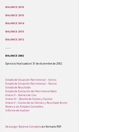
BALANCE 2016
BALANCE 2015
BALANCE 2014
BALANCE 2013
BALANCE 2012
……
BALANCE 2002
Ejercicio finalizado el 31 de diciembre de 2002
Estado de Situación Patrimonial – Activo
Estado de Situación Patrimonial – Pasivo
Estado de Resultado
Estado de Evolución del Patrimonio Neto
Anexo II – Bienes de Uso
Anexo IV – Detalle de Costos y Gastos
Anexo V – Costos de las Ventas y Resultado Bruto
Notas a los Estados Contables
Informe de Auditor
Descargar Balance Completo
en formato PDF.