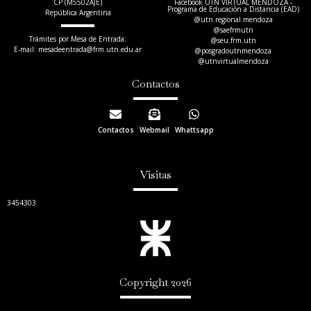
CP (M5502AJE)
Facebook UTN VIRTUAL MENDOZA -
Programa de Educación a Distancia (EAD)
República Argentina
@utn.regional.mendoza
@saefrmutn
Trámites por Mesa de Entrada:
@seu.frm.utn
E-mail: mesadeentrada@frm.utn.edu.ar​
@posgradoutnmendoza
@utnvirtualmendoza
Contactos
Contactos
Webmail
Whattsapp
Visitas
3454303
Copyright 2026