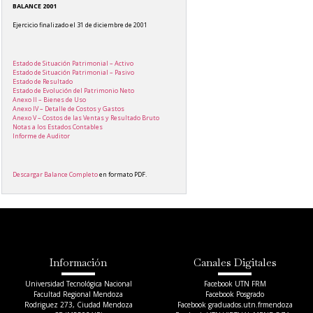
BALANCE 2001
Ejercicio finalizado el 31 de diciembre de 2001
Estado de Situación Patrimonial – Activo
Estado de Situación Patrimonial – Pasivo
Estado de Resultado
Estado de Evolución del Patrimonio Neto
Anexo II – Bienes de Uso
Anexo IV – Detalle de Costos y Gastos
Anexo V – Costos de las Ventas y Resultado Bruto
Notas a los Estados Contables
Informe de Auditor
Descargar Balance Completo
en formato PDF.
Información
Canales Digitales
Universidad Tecnológica Nacional
Facebook UTN FRM
Facultad Regional Mendoza
Facebook Posgrado
Rodriguez 273, Ciudad Mendoza
Facebook graduados.utn.frmendoza