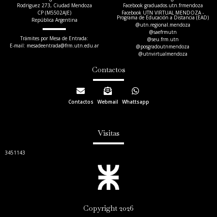
Rodriguez 273, Ciudad Mendoza
Facebook graduados.utn.frmendoza
CP (M5502AJE)
Facebook UTN VIRTUAL MENDOZA -
Programa de Educación a Distancia (EAD)
República Argentina
@utn.regional.mendoza
@saefrmutn
Trámites por Mesa de Entrada:
@seu.frm.utn
E-mail: mesadeentrada@frm.utn.edu.ar​
@posgradoutnmendoza
@utnvirtualmendoza
Contactos
Contactos
Webmail
Whattsapp
Visitas
3451143
Copyright 2026