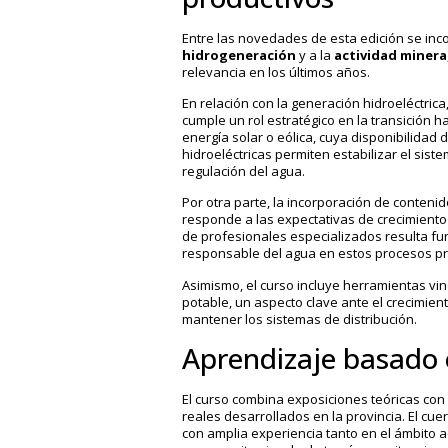
Entre las novedades de esta edición se inc
hidrogeneración
y a la
actividad minera
relevancia en los últimos años.
En relación con la generación hidroeléctrica
cumple un rol estratégico en la transición h
energía solar o eólica, cuya disponibilidad
hidroeléctricas permiten estabilizar el sis
regulación del agua.
Por otra parte, la incorporación de contenid
responde a las expectativas de crecimiento 
de profesionales especializados resulta fu
responsable del agua en estos procesos pr
Asimismo, el curso incluye herramientas vi
potable, un aspecto clave ante el crecimien
mantener los sistemas de distribución.
Aprendizaje basado 
El curso combina exposiciones teóricas con e
reales desarrollados en la provincia. El cu
con amplia experiencia tanto en el ámbito a