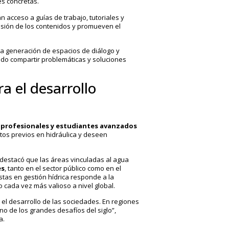
es concretas.
n acceso a guías de trabajo, tutoriales y
nsión de los contenidos y promueven el
a generación de espacios de diálogo y
ndo compartir problemáticas y soluciones
a el desarrollo
a
profesionales y estudiantes avanzados
os previos en hidráulica y deseen
 destacó que las áreas vinculadas al agua
es
, tanto en el sector público como en el
stas en gestión hídrica responde a la
 cada vez más valioso a nivel global.
 el desarrollo de las sociedades. En regiones
no de los grandes desafíos del siglo”,
a.