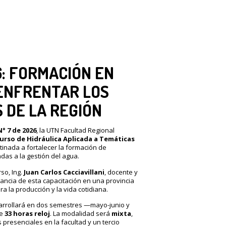
6: FORMACIÓN EN
ENFRENTAR LOS
 DE LA REGIÓN
° 7 de 2026
, la UTN Facultad Regional
urso de Hidráulica Aplicada a Temáticas
inada a fortalecer la formación de
das a la gestión del agua.
so, Ing.
Juan Carlos Cacciavillani
, docente y
tancia de esta capacitación en una provincia
a la producción y la vida cotidiana.
arrollará en dos semestres —mayo-junio y
de
33 horas reloj
. La modalidad será
mixta
,
presenciales en la facultad y un tercio