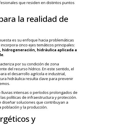
profesionales que residen en distintos puntos
ara la realidad de
opuesta es su enfoque hacia problemáticas
 incorpora cinco ejes temáticos principales:
, hidrogeneración, hidráulica aplicada a
le
.
racteriza por su condición de zona
nte del recurso hídrico. En este sentido, el
ra el desarrollo agrícola e industrial,
tura hidráulica resulta clave para prevenir
remos.
 lluvias intensas o períodos prolongados de
s políticas de infraestructura y protección.
e diseñar soluciones que contribuyan a
a población y la producción.
rgéticos y