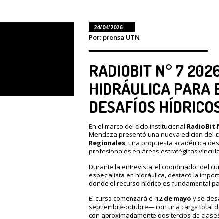
24/04/2026
Por: prensa UTN
RADIOBIT N° 7 202
HIDRÁULICA PARA 
DESAFÍOS HÍDRICOS
En el marco del ciclo institucional
RadioBit N
Mendoza presentó una nueva edición del
c
Regionales
, una propuesta académica dest
profesionales en áreas estratégicas vincula
Durante la entrevista, el coordinador del cur
especialista en hidráulica, destacó la impor
donde el recurso hídrico es fundamental par
El curso comenzará el
12 de mayo
y se des
septiembre-octubre— con una carga total 
con aproximadamente dos tercios de clases 