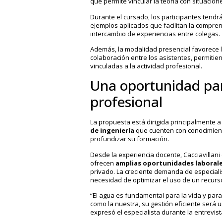
que permite vincular la teoría con situacion
Durante el cursado, los participantes tendrá
ejemplos aplicados que facilitan la compre
intercambio de experiencias entre colegas.
Además, la modalidad presencial favorece l
colaboración entre los asistentes, permitie
vinculadas a la actividad profesional.
Una oportunidad par
profesional
La propuesta está dirigida principalmente 
de ingeniería
que cuenten con conocimient
profundizar su formación.
Desde la experiencia docente, Cacciavillani
ofrecen
amplias oportunidades laboral
privado. La creciente demanda de especiali
necesidad de optimizar el uso de un recurso
“El agua es fundamental para la vida y para
como la nuestra, su gestión eficiente será u
expresó el especialista durante la entrevist