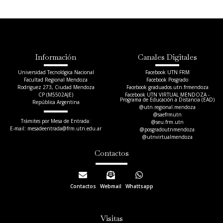
Información
Canales Digitales
Universidad Tecnológica Nacional
Facebook UTN FRM
Facultad Regional Mendoza
Facebook Posgrado
Rodriguez 273, Ciudad Mendoza
Facebook graduados.utn.frmendoza
CP (M5502AJE)
Facebook UTN VIRTUAL MENDOZA -
Programa de Educación a Distancia (EAD)
República Argentina
@utn.regional.mendoza
@saefrmutn
Trámites por Mesa de Entrada:
@seu.frm.utn
E-mail: mesadeentrada@frm.utn.edu.ar​
@posgradoutnmendoza
@utnvirtualmendoza
Contactos
Contactos
Webmail
Whattsapp
Visitas