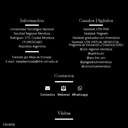
Información
Canales Digitales
Universidad Tecnológica Nacional
Facebook UTN FRM
Facultad Regional Mendoza
Facebook Posgrado
Rodriguez 273, Ciudad Mendoza
Facebook graduados.utn.frmendoza
CP (M5502AJE)
Facebook UTN VIRTUAL MENDOZA -
Programa de Educación a Distancia (EAD)
República Argentina
@utn.regional.mendoza
@saefrmutn
Trámites por Mesa de Entrada:
@seu.frm.utn
E-mail: mesadeentrada@frm.utn.edu.ar​
@posgradoutnmendoza
@utnvirtualmendoza
Contactos
Contactos
Webmail
Whattsapp
Visitas
3454008