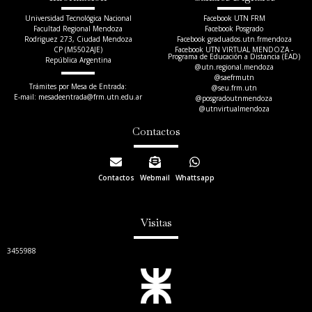
Universidad Tecnológica Nacional
Facebook UTN FRM
Facultad Regional Mendoza
Facebook Posgrado
Rodriguez 273, Ciudad Mendoza
Facebook graduados.utn.frmendoza
CP (M5502AJE)
Facebook UTN VIRTUAL MENDOZA -
Programa de Educación a Distancia (EAD)
República Argentina
@utn.regional.mendoza
@saefrmutn
Trámites por Mesa de Entrada:
@seu.frm.utn
E-mail: mesadeentrada@frm.utn.edu.ar​
@posgradoutnmendoza
@utnvirtualmendoza
Contactos
Contactos
Webmail
Whattsapp
Visitas
3455988