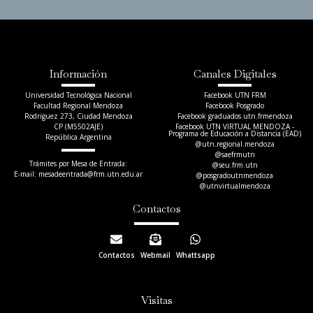
Información
Canales Digitales
Universidad Tecnológica Nacional
Facebook UTN FRM
Facultad Regional Mendoza
Facebook Posgrado
Rodriguez 273, Ciudad Mendoza
Facebook graduados.utn.frmendoza
CP (M5502AJE)
Facebook UTN VIRTUAL MENDOZA -
Programa de Educación a Distancia (EAD)
República Argentina
@utn.regional.mendoza
@saefrmutn
Trámites por Mesa de Entrada:
@seu.frm.utn
E-mail: mesadeentrada@frm.utn.edu.ar​
@posgradoutnmendoza
@utnvirtualmendoza
Contactos
Contactos
Webmail
Whattsapp
Visitas