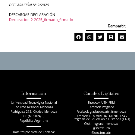
DECLARACIÓN N° 2/2025
DESCARGAR DECLARACIÓN
Declaracion-2-2025_firmado_firmado
Compartir:
Información
Canales Digitales
Universidad Tecnológica Nacional
Facebook UTN FRM
Facultad Regional Mendoza
Facebook Posgrado
Rodriguez 273, Ciudad Mendoza
Facebook graduados.utn.frmendoza
CP (M5502AJE)
Facebook UTN VIRTUAL MENDOZA -
Programa de Educación a Distancia (EAD)
República Argentina
@utn.regional.mendoza
@saefrmutn
Trámites por Mesa de Entrada:
@seu.frm.utn