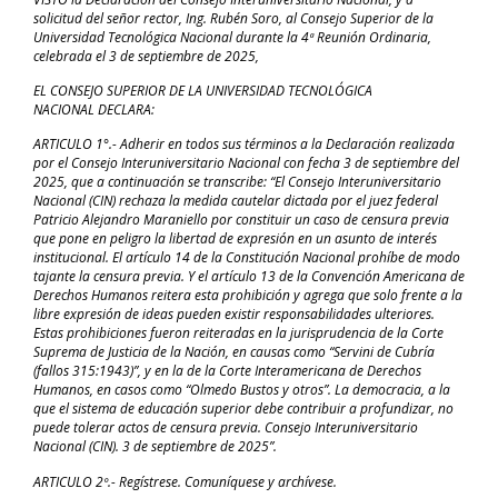
solicitud del señor rector, Ing. Rubén Soro, al Consejo Superior de la
Universidad Tecnológica
Nacional durante la 4ª Reunión Ordinaria,
celebrada el 3 de septiembre de 2025,
EL CONSEJO SUPERIOR DE LA UNIVERSIDAD TECNOLÓGICA
NACIONAL
DECLARA:
ARTICULO 1°.- Adherir en todos sus términos a la Declaración realizada
por el Consejo Interuniversitario Nacional con fecha 3 de septiembre del
2025, que a continuación se transcribe: “El Consejo Interuniversitario
Nacional (CIN) rechaza la medida cautelar dictada por el juez federal
Patricio Alejandro Maraniello por constituir un caso de censura previa
que pone en peligro la libertad de expresión en un asunto de interés
institucional. El artículo 14 de la Constitución Nacional prohíbe de modo
tajante la censura previa. Y el artículo 13 de la Convención Americana de
Derechos Humanos reitera esta prohibición y agrega que solo frente a la
libre expresión de ideas pueden existir responsabilidades ulteriores.
Estas prohibiciones fueron reiteradas en la jurisprudencia de la Corte
Suprema de Justicia de la Nación, en causas como “Servini de Cubría
(fallos 315:1943)”, y en la de la Corte Interamericana de Derechos
Humanos, en casos como “Olmedo Bustos y otros”. La democracia, a la
que el sistema de educación superior debe contribuir a profundizar, no
puede tolerar actos de censura previa. Consejo Interuniversitario
Nacional (CIN). 3 de septiembre de 2025”.
ARTICULO 2º.- Regístrese. Comuníquese y archívese.