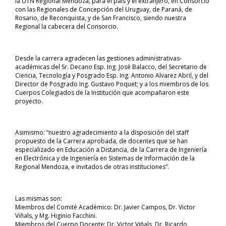
la UTN Regional Mendoza, para el país y el extranjero, en Consorcio
con las Regionales de Concepción del Uruguay, de Paraná, de
Rosario, de Reconquista, y de San Francisco, siendo nuestra
Regional la cabecera del Consorcio.
Desde la carrera agradecen las gestiones administrativas-
académicas del Sr. Decano Esp. Ing. José Balacco, del Secretario de
Ciencia, Tecnología y Posgrado Esp. Ing. Antonio Alvarez Abril, y del
Director de Posgrado Ing. Gustavo Poquet; y a los miembros de los
Cuerpos Colegiados de la Institución que acompañaron este
proyecto.
Asimismo: “nuestro agradecimiento a la disposición del staff
propuesto de la Carrera aprobada, de docentes que se han
especializado en Educación a Distancia, de la Carrera de Ingeniería
en Electrónica y de Ingeniería en Sistemas de Información de la
Regional Mendoza, e invitados de otras instituciones”.
Las mismas son:
Miembros del Comité Académico: Dr. Javier Campos, Dr. Victor
Viñals, y Mg. Higinio Facchini.
Miembros del Cuerpo Docente: Dr. Victor Viñals, Dr. Ricardo