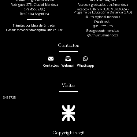
Facultad Regional Mendoza
Facebook Posgrado
Rodriguez 273, Ciudad Mendoza
Facebook graduados.utn.frmendoza
CP (M5502AJE)
Facebook UTN VIRTUAL MENDOZA -
Programa de Educación a Distancia (EAD)
República Argentina
@utn.regional.mendoza
@saefrmutn
Trámites por Mesa de Entrada:
@seu.frm.utn
E-mail: mesadeentrada@frm.utn.edu.ar​
@posgradoutnmendoza
@utnvirtualmendoza
Contactos
Contactos
Webmail
Whattsapp
Visitas
3451725
Copyright 2026