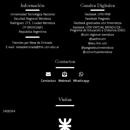
Información
Canales Digitales
Universidad Tecnológica Nacional
Facebook UTN FRM
Facultad Regional Mendoza
Facebook Posgrado
Rodriguez 273, Ciudad Mendoza
Facebook graduados.utn.frmendoza
CP (M5502AJE)
Facebook UTN VIRTUAL MENDOZA -
Programa de Educación a Distancia (EAD)
República Argentina
@utn.regional.mendoza
@saefrmutn
Trámites por Mesa de Entrada:
@seu.frm.utn
E-mail: mesadeentrada@frm.utn.edu.ar​
@posgradoutnmendoza
@utnvirtualmendoza
Contactos
Contactos
Webmail
Whattsapp
Visitas
3458394