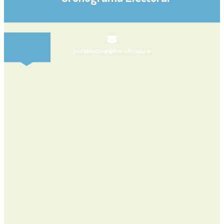
juntaelectoral@frm.utn.edu.ar