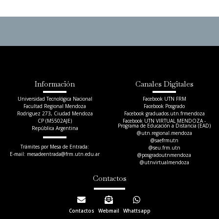
Información
Canales Digitales
Universidad Tecnológica Nacional
Facebook UTN FRM
Facultad Regional Mendoza
Facebook Posgrado
Rodriguez 273, Ciudad Mendoza
Facebook graduados.utn.frmendoza
CP (M5502AJE)
Facebook UTN VIRTUAL MENDOZA -
Programa de Educación a Distancia (EAD)
República Argentina
@utn.regional.mendoza
@saefrmutn
Trámites por Mesa de Entrada:
@seu.frm.utn
E-mail: mesadeentrada@frm.utn.edu.ar​
@posgradoutnmendoza
@utnvirtualmendoza
Contactos
Contactos
Webmail
Whattsapp