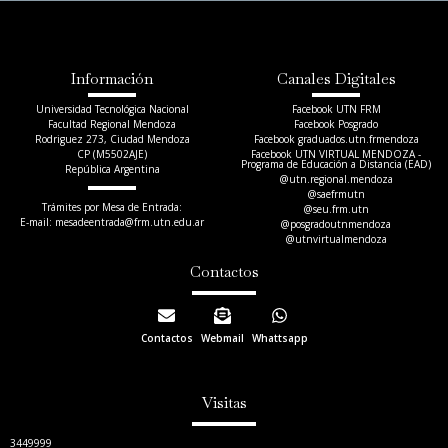
Información
Canales Digitales
Universidad Tecnológica Nacional
Facebook UTN FRM
Facultad Regional Mendoza
Facebook Posgrado
Rodriguez 273, Ciudad Mendoza
Facebook graduados.utn.frmendoza
CP (M5502AJE)
Facebook UTN VIRTUAL MENDOZA -
Programa de Educación a Distancia (EAD)
República Argentina
@utn.regional.mendoza
@saefrmutn
Trámites por Mesa de Entrada:
@seu.frm.utn
E-mail: mesadeentrada@frm.utn.edu.ar​
@posgradoutnmendoza
@utnvirtualmendoza
Contactos
Contactos
Webmail
Whattsapp
Visitas
3449999