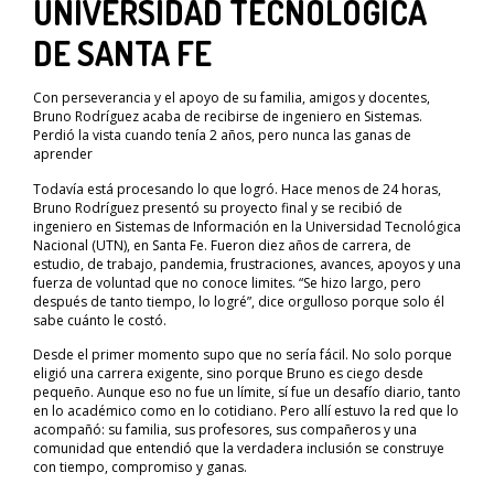
UNIVERSIDAD TECNOLÓGICA
DE SANTA FE
Con perseverancia y el apoyo de su familia, amigos y docentes,
Bruno Rodríguez acaba de recibirse de ingeniero en Sistemas.
Perdió la vista cuando tenía 2 años, pero nunca las ganas de
aprender
Todavía está procesando lo que logró. Hace menos de 24 horas,
Bruno Rodríguez presentó su proyecto final y se recibió de
ingeniero en Sistemas de Información en la Universidad Tecnológica
Nacional (UTN), en Santa Fe. Fueron diez años de carrera, de
estudio, de trabajo, pandemia, frustraciones, avances, apoyos y una
fuerza de voluntad que no conoce limites. “Se hizo largo, pero
después de tanto tiempo, lo logré”, dice orgulloso porque solo él
sabe cuánto le costó.
Desde el primer momento supo que no sería fácil. No solo porque
eligió una carrera exigente, sino porque Bruno es ciego desde
pequeño. Aunque eso no fue un límite, sí fue un desafío diario, tanto
en lo académico como en lo cotidiano. Pero allí estuvo la red que lo
acompañó: su familia, sus profesores, sus compañeros y una
comunidad que entendió que la verdadera inclusión se construye
con tiempo, compromiso y ganas.