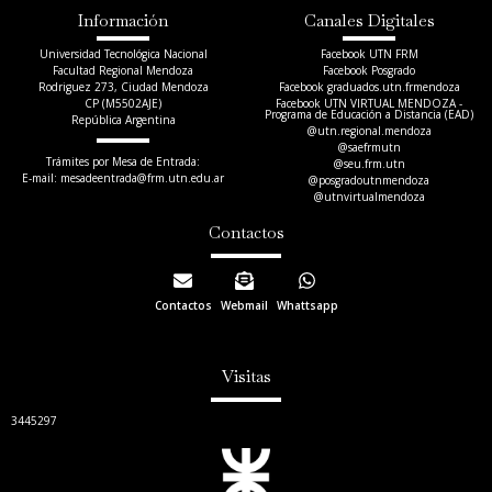
Información
Canales Digitales
Universidad Tecnológica Nacional
Facebook UTN FRM
Facultad Regional Mendoza
Facebook Posgrado
Rodriguez 273, Ciudad Mendoza
Facebook graduados.utn.frmendoza
CP (M5502AJE)
Facebook UTN VIRTUAL MENDOZA -
Programa de Educación a Distancia (EAD)
República Argentina
@utn.regional.mendoza
@saefrmutn
Trámites por Mesa de Entrada:
@seu.frm.utn
E-mail: mesadeentrada@frm.utn.edu.ar​
@posgradoutnmendoza
@utnvirtualmendoza
Contactos
Contactos
Webmail
Whattsapp
Visitas
3445297