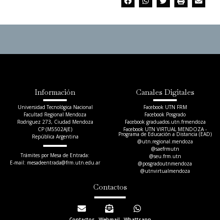
Información
Canales Digitales
Universidad Tecnológica Nacional
Facebook UTN FRM
Facultad Regional Mendoza
Facebook Posgrado
Rodriguez 273, Ciudad Mendoza
Facebook graduados.utn.frmendoza
CP (M5502AJE)
Facebook UTN VIRTUAL MENDOZA -
Programa de Educación a Distancia (EAD)
República Argentina
@utn.regional.mendoza
@saefrmutn
Trámites por Mesa de Entrada:
@seu.frm.utn
E-mail: mesadeentrada@frm.utn.edu.ar​
@posgradoutnmendoza
@utnvirtualmendoza
Contactos
Contactos
Webmail
Whattsapp