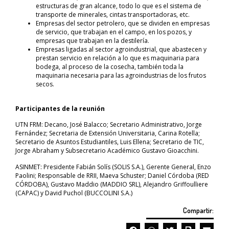
estructuras de gran alcance, todo lo que es el sistema de
transporte de minerales, cintas transportadoras, etc.
Empresas del sector petrolero, que se dividen en empresas
de servicio, que trabajan en el campo, en los pozos, y
empresas que trabajan en la destilería.
Empresas ligadas al sector agroindustrial, que abastecen y
prestan servicio en relación a lo que es maquinaria para
bodega, al proceso de la cosecha, también toda la
maquinaria necesaria para las agroindustrias de los frutos
secos.
Participantes de la reunión
UTN FRM: Decano, José Balacco; Secretario Administrativo, Jorge
Fernández; Secretaria de Extensión Universitaria, Carina Rotella;
Secretario de Asuntos Estudiantiles, Luis Ellena; Secretario de TIC,
Jorge Abraham y Subsecretario Académico Gustavo Gioacchini.
ASINMET: Presidente Fabián Solís (SOLIS S.A.), Gerente General, Enzo
Paolini; Responsable de RRII, Maeva Schuster; Daniel Córdoba (RED
CÓRDOBA), Gustavo Maddio (MADDIO SRL), Alejandro Griffoulliere
(CAPAC) y David Puchol (BUCCOLINI S.A.)
Compartir: