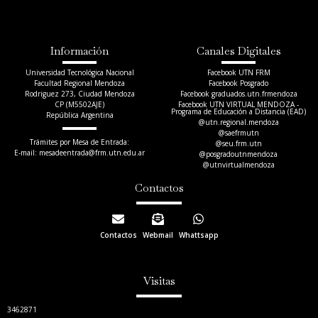
Información
Canales Digitales
Universidad Tecnológica Nacional
Facebook UTN FRM
Facultad Regional Mendoza
Facebook Posgrado
Rodriguez 273, Ciudad Mendoza
Facebook graduados.utn.frmendoza
CP (M5502AJE)
Facebook UTN VIRTUAL MENDOZA -
Programa de Educación a Distancia (EAD)
República Argentina
@utn.regional.mendoza
@saefrmutn
Trámites por Mesa de Entrada:
@seu.frm.utn
E-mail: mesadeentrada@frm.utn.edu.ar​
@posgradoutnmendoza
@utnvirtualmendoza
Contactos
Contactos
Webmail
Whattsapp
Visitas
3462871