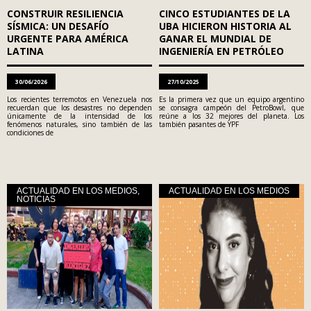
CONSTRUIR RESILIENCIA
CINCO ESTUDIANTES DE LA
SÍSMICA: UN DESAFÍO
UBA HICIERON HISTORIA AL
URGENTE PARA AMÉRICA
GANAR EL MUNDIAL DE
LATINA
INGENIERÍA EN PETRÓLEO
30/06/2026
27/10/2025
Los recientes terremotos en Venezuela nos
Es la primera vez que un equipo argentino
recuerdan que los desastres no dependen
se consagra campeón del PetroBowl, que
únicamente de la intensidad de los
reúne a los 32 mejores del planeta. Los
fenómenos naturales, sino también de las
también pasantes de YPF
condiciones de
ACTUALIDAD EN LOS MEDIOS
,
ACTUALIDAD EN LOS MEDIOS
NOTICIAS