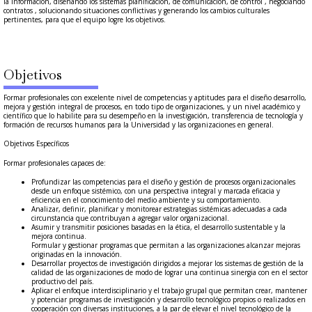
la información, diseñando los sistemas planificación, de comunicación, de control , negociando
contratos , solucionando situaciones conflictivas y generando los cambios culturales
pertinentes, para que el equipo logre los objetivos.
Objetivos
Formar profesionales con excelente nivel de competencias y aptitudes para el diseño desarrollo,
mejora y gestión integral de procesos, en todo tipo de organizaciones, y un nivel académico y
científico que lo habilite para su desempeño en la investigación, transferencia de tecnología y
formación de recursos humanos para la Universidad y las organizaciones en general.
Objetivos Específicos
Formar profesionales capaces de:
Profundizar las competencias para el diseño y gestión de procesos organizacionales
desde un enfoque sistémico, con una perspectiva integral y marcada eficacia y
eficiencia en el conocimiento del medio ambiente y su comportamiento.
Analizar, definir, planificar y monitorear estrategias sistémicas adecuadas a cada
circunstancia que contribuyan a agregar valor organizacional.
Asumir y transmitir posiciones basadas en la ética, el desarrollo sustentable y la
mejora continua.
Formular y gestionar programas que permitan a las organizaciones alcanzar mejoras
originadas en la innovación.
Desarrollar proyectos de investigación dirigidos a mejorar los sistemas de gestión de la
calidad de las organizaciones de modo de lograr una continua sinergia con en el sector
productivo del país.
Aplicar el enfoque interdisciplinario y el trabajo grupal que permitan crear, mantener
y potenciar programas de investigación y desarrollo tecnológico propios o realizados en
cooperación con diversas instituciones, a la par de elevar el nivel tecnológico de la