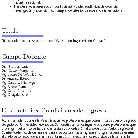
industria nacional.
Transferir los saberes adquiridos hacia actividades académicas de docencia,
investigación y extensión, contemplando criterios de excelencia internacional.
Título
Título académico que se otorga es del “Magister en Ingeniería en Calidad”.
Cuerpo Docente
Dra. Brottier, Lucía
Dra. Gascón Margarita
Mg. Lucero De Nofal, Mónica
Dr. Anzoise, Esteban
Mg. Cassia Lofario, Jorge
Mg. Arroyo, Ramón
Mg. Conti, Antonino
Mg. Ortigala, Julio
Destinatarios. Condiciones de Ingreso
Podrán ser admitidos en la Maestría aquellos profesionales que posean título superior de grado
otorgado por Universidad reconocida. Son destinatarios los ingenieros y otros profesionales que
provengan del campo de las ciencias básicas y aplicadas. En el caso de otros títulos de grado el
Comité Académico de carrera evaluará a los postulantes a ingresar al programa para determinar
el grado de correspondencia entre su formación, trayectoria y los requisitos de la carrera. La