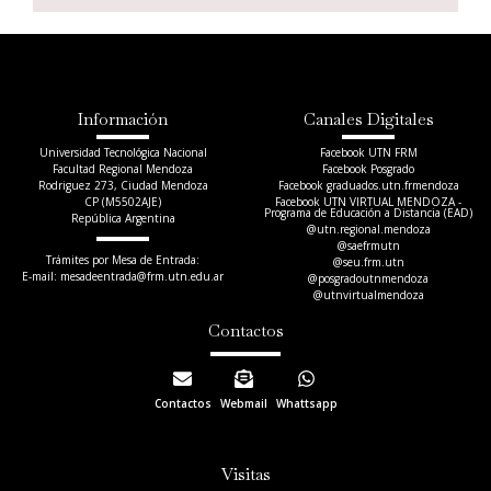
Información
Canales Digitales
Universidad Tecnológica Nacional
Facebook UTN FRM
Facultad Regional Mendoza
Facebook Posgrado
Rodriguez 273, Ciudad Mendoza
Facebook graduados.utn.frmendoza
CP (M5502AJE)
Facebook UTN VIRTUAL MENDOZA -
Programa de Educación a Distancia (EAD)
República Argentina
@utn.regional.mendoza
@saefrmutn
Trámites por Mesa de Entrada:
@seu.frm.utn
E-mail: mesadeentrada@frm.utn.edu.ar​
@posgradoutnmendoza
@utnvirtualmendoza
Contactos
Contactos
Webmail
Whattsapp
Visitas