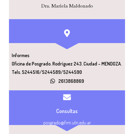
Dra. Mariela Maldonado
Informes
Oficina de Posgrado. Rodríguez 243. Ciudad – MENDOZA.
Tels. 5244516/5244589/5244590
2613868869​
Consultas
posgrado@frm.utn.edu.ar