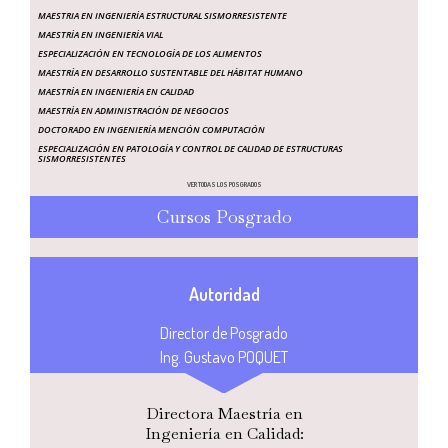
MAESTRIA EN INGENIERÍA ESTRUCTURAL SISMORRESISTENTE
MAESTRÍA EN INGENIERÍA VIAL
ESPECIALIZACIÓN EN TECNOLOGÍA DE LOS ALIMENTOS
MAESTRÍA EN DESARROLLO SUSTENTABLE DEL HÁBITAT HUMANO
MAESTRÍA EN INGENIERÍA EN CALIDAD
MAESTRÍA EN ADMINISTRACIÓN DE NEGOCIOS
DOCTORADO EN INGENIERÍA MENCIÓN COMPUTACIÓN
ESPECIALIZACIÓN EN PATOLOGÍA Y CONTROL DE CALIDAD DE ESTRUCTURAS
SISMORRESISTENTES
VER TODAS LOS POSGRADOS
Cursos Posgrado
Autoridad
Director de Posgrado
Ing. Gustavo POQUET
Directora Maestría en
Ingeniería en Calidad: