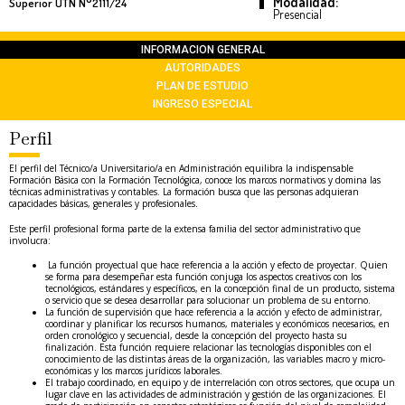
Modalidad:
Superior UTN N°2111/24
Presencial
INFORMACION GENERAL
AUTORIDADES
PLAN DE ESTUDIO
INGRESO ESPECIAL
Perfil
El perfil del Técnico/a Universitario/a en Administración equilibra la indispensable
Formación Básica con la Formación Tecnológica, conoce los marcos normativos y domina las
técnicas administrativas y contables. La formación busca que las personas adquieran
capacidades básicas, generales y profesionales.
Este perfil profesional forma parte de la extensa familia del sector administrativo que
involucra:
La función proyectual que hace referencia a la acción y efecto de proyectar. Quien
se forma para desempeñar esta función conjuga los aspectos creativos con los
tecnológicos, estándares y específicos, en la concepción final de un producto, sistema
o servicio que se desea desarrollar para solucionar un problema de su entorno.
La función de supervisión que hace referencia a la acción y efecto de administrar,
coordinar y planificar los recursos humanos, materiales y económicos necesarios, en
orden cronológico y secuencial, desde la concepción del proyecto hasta su
finalización. Esta función requiere relacionar las tecnologías disponibles con el
conocimiento de las distintas áreas de la organización, las variables macro y micro-
económicas y los marcos jurídicos laborales.
El trabajo coordinado, en equipo y de interrelación con otros sectores, que ocupa un
lugar clave en las actividades de administración y gestión de las organizaciones. El