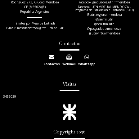
Rodriguez 273, Ciudad Mendoza
Facebook graduados.utn.frmendoza
CP (M5502AJE)
Facebook UTN VIRTUAL MENDOZA -
Programa de Educación a Distancia (EAD)
República Argentina
@utn.regional.mendoza
@saefrmutn
Trámites por Mesa de Entrada:
@seu.frm.utn
E-mail: mesadeentrada@frm.utn.edu.ar​
@posgradoutnmendoza
@utnvirtualmendoza
Contactos
Contactos
Webmail
Whattsapp
Visitas
3456039
Copyright 2026