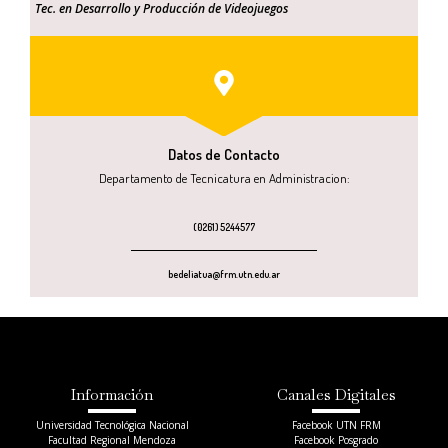
Tec. en Desarrollo y Producción de Videojuegos
Datos de Contacto
Departamento de Tecnicatura en Administracion:
(0261) 5244577
bedeliatua@frm.utn.edu.ar
Información
Canales Digitales
Universidad Tecnológica Nacional
Facebook UTN FRM
Facultad Regional Mendoza
Facebook Posgrado